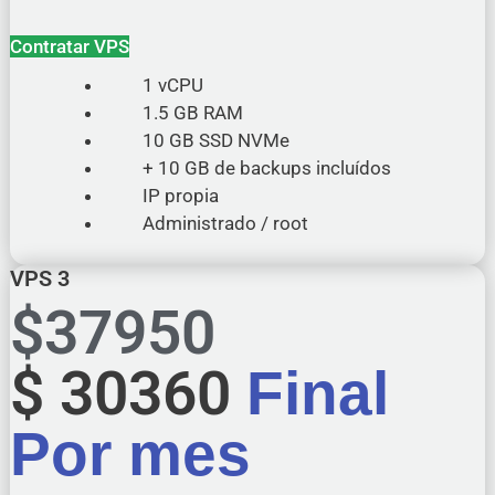
Contratar VPS
1 vCPU
1.5 GB RAM
10 GB SSD NVMe
+ 10 GB de backups incluídos
IP propia
Administrado / root
VPS 3
$
37950
$
30360
Final
Por mes