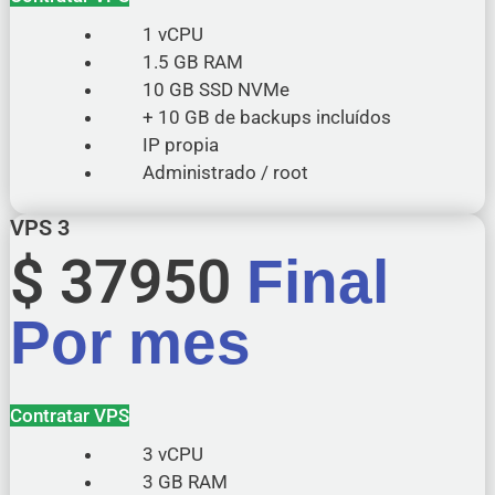
1 vCPU
1.5 GB RAM
10 GB SSD NVMe
+ 10 GB de backups incluídos
IP propia
Administrado / root
VPS 3
$
37950
Final
Por mes
Contratar VPS
3 vCPU
3 GB RAM