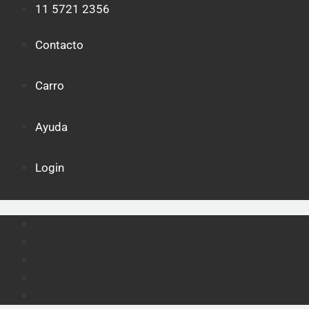
Saltar
11 5721 2356
al
contenido
Contacto
Carro
Ayuda
Login