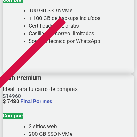
100 GB SSD NVMe
+ 100 GB de backups incluídos
Certificado SSL gratis
Casillas de correo ilimitadas
Soporte técnico por WhatsApp
Plan Premium
Ideal para tu carro de compras
$
14960
$
7480
Final Por mes
Comprar
2 sitios web
200 GB SSD NVMe