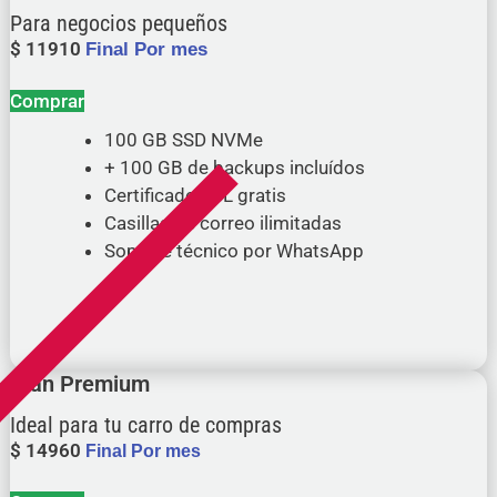
Para negocios pequeños
$
11910
Final Por mes
Comprar
100 GB SSD NVMe
+ 100 GB de backups incluídos
Certificado SSL gratis
Casillas de correo ilimitadas
Soporte técnico por WhatsApp
Plan Premium
Ideal para tu carro de compras
$
14960
Final Por mes