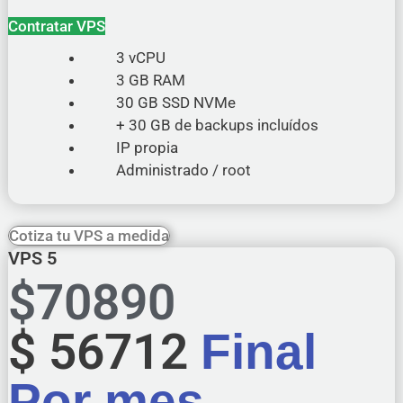
Contratar VPS
3 vCPU
3 GB RAM
30 GB SSD NVMe
+ 30 GB de backups incluídos
IP propia
Administrado / root
Cotiza tu VPS a medida
VPS 5
$
70890
$
56712
Final
Por mes