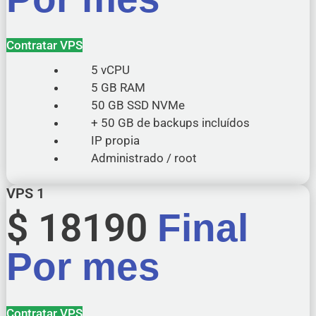
Contratar VPS
5 vCPU
5 GB RAM
50 GB SSD NVMe
+ 50 GB de backups incluídos
IP propia
Administrado / root
VPS 1
$
18190
Final
Por mes
Contratar VPS