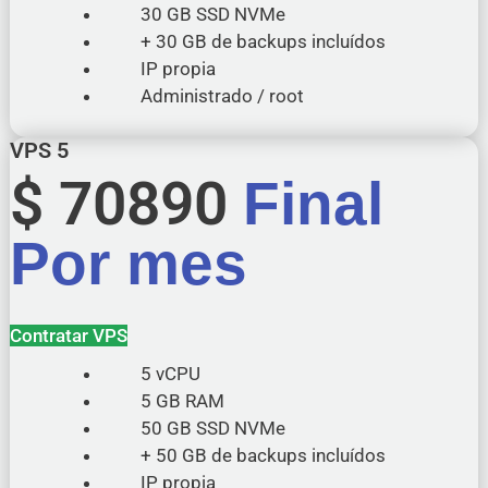
30 GB SSD NVMe
+ 30 GB de backups incluídos
IP propia
Administrado / root
VPS 5
$
70890
Final
Por mes
Contratar VPS
5 vCPU
5 GB RAM
50 GB SSD NVMe
+ 50 GB de backups incluídos
IP propia