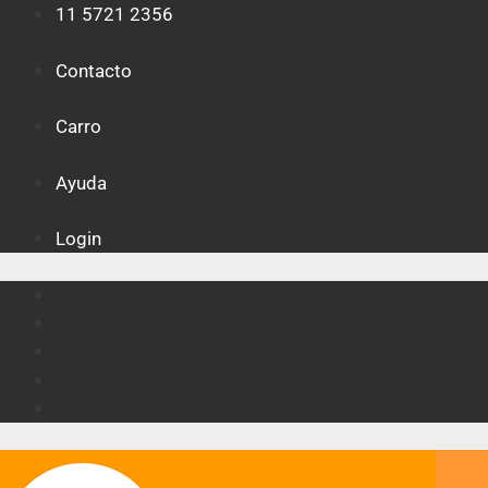
Saltar
11 5721 2356
al
contenido
Contacto
Carro
Ayuda
Login