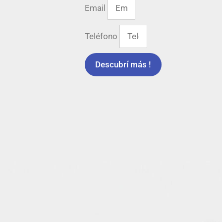
Email
Teléfono
Descubrí más !