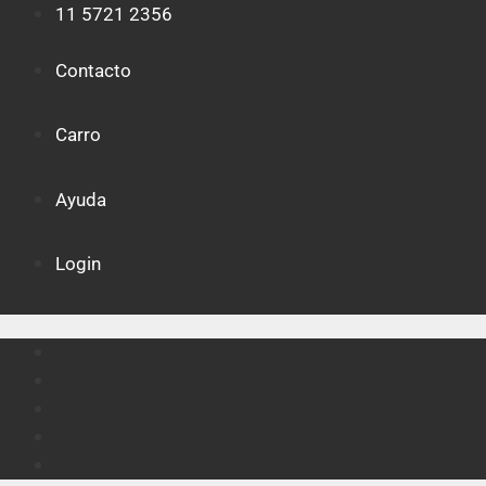
Saltar
11 5721 2356
al
contenido
Contacto
Carro
Ayuda
Login