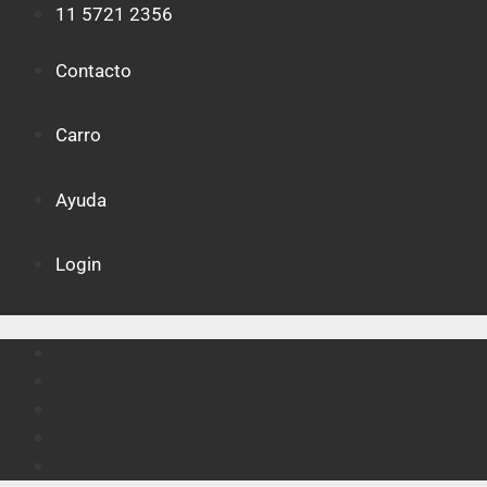
Saltar
11 5721 2356
al
contenido
Contacto
Carro
Ayuda
Login