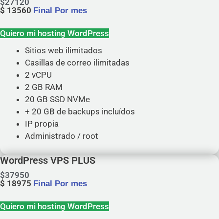
$
27120
$
13560
Final Por mes
Quiero mi hosting WordPress
Sitios web ilimitados
Casillas de correo ilimitadas
2 vCPU
2 GB RAM
20 GB SSD NVMe
+ 20 GB de backups incluídos
IP propia
Administrado / root
WordPress VPS PLUS
$
37950
$
18975
Final Por mes
Quiero mi hosting WordPress