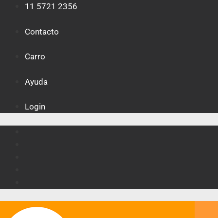
Saltar
11 5721 2356
al
contenido
Contacto
Carro
Ayuda
Login