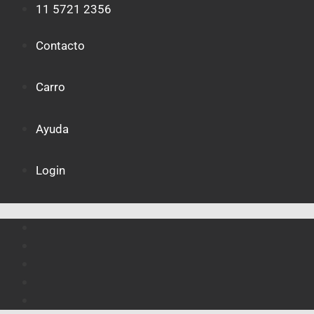
Saltar
11 5721 2356
al
contenido
Contacto
Carro
Ayuda
Login