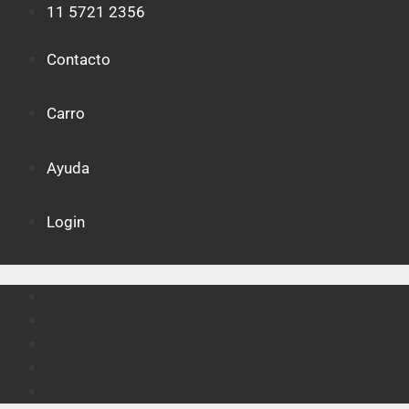
Saltar
11 5721 2356
al
contenido
Contacto
Carro
Ayuda
Login