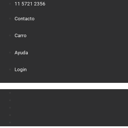
Saltar
11 5721 2356
al
contenido
Contacto
Carro
Ayuda
Login