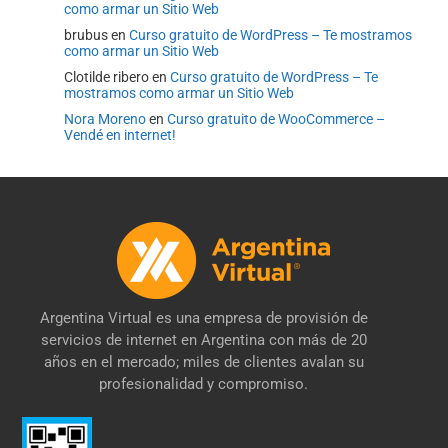
como armar un Sitio Web
brubus
en
Curso gratuito de WordPress – Te mostramos
como armar un Sitio Web
Clotilde ribero
en
Curso gratuito de WordPress – Te
mostramos como armar un Sitio Web
Nora Moreno
en
Curso gratuito de WooCommerce –
Vendé en internet!
Argentina Virtual es una empresa de provisión de
servicios de internet en Argentina con más de 20
años en el mercado; miles de clientes avalan su
profesionalidad y compromiso.