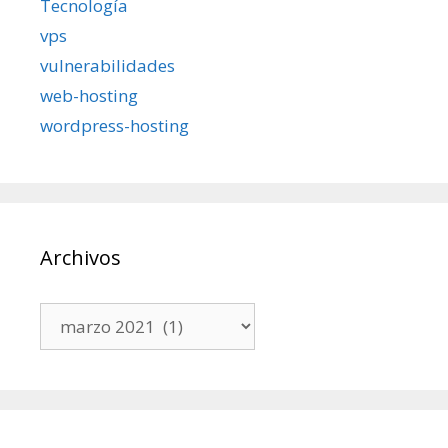
Tecnología
vps
vulnerabilidades
web-hosting
wordpress-hosting
Archivos
Archivos