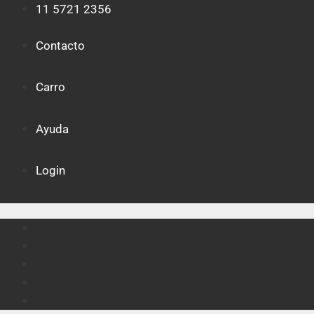
Saltar
11 5721 2356
al
contenido
Contacto
Carro
Ayuda
Login