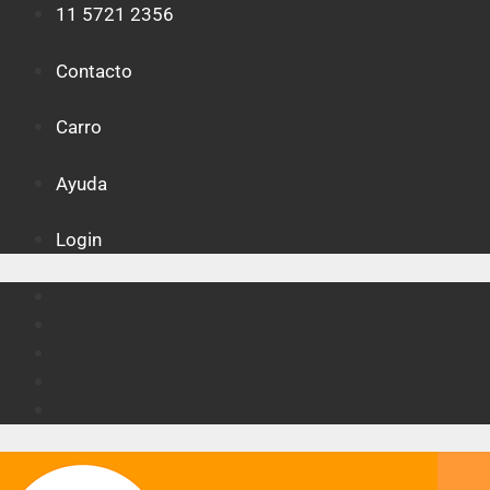
Saltar
11 5721 2356
al
contenido
Contacto
Carro
Ayuda
Login