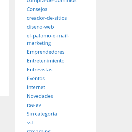
compra-de-dominios
Consejos
creador-de-sitios
diseno-web
el-palomo-e-mail-
marketing
Emprendedores
Entretenimiento
Entrevistas
Eventos
Internet
Novedades
rse-av
Sin categoría
ssl
streaming