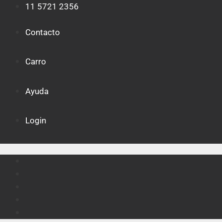
Saltar
11 5721 2356
al
contenido
Contacto
Carro
Ayuda
Login