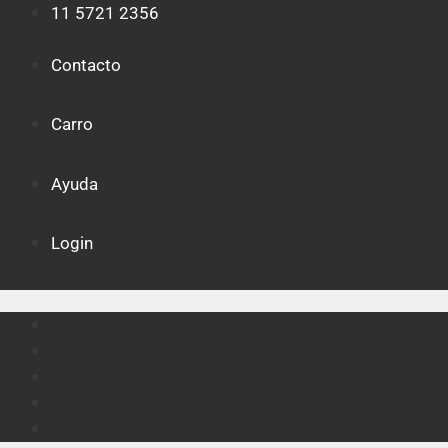
Saltar
11 5721 2356
al
contenido
Contacto
Carro
Ayuda
Login