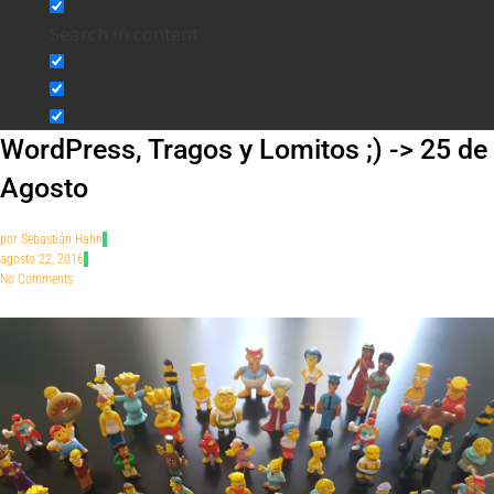
Search in content
WordPress, Tragos y Lomitos ;) -> 25 de
Agosto
por
Sebastián Hahn
agosto 22, 2016
No Comments