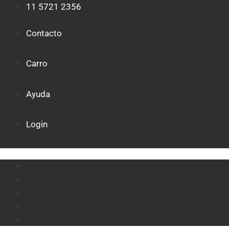
Saltar
11 5721 2356
al
contenido
Contacto
Carro
Ayuda
Login