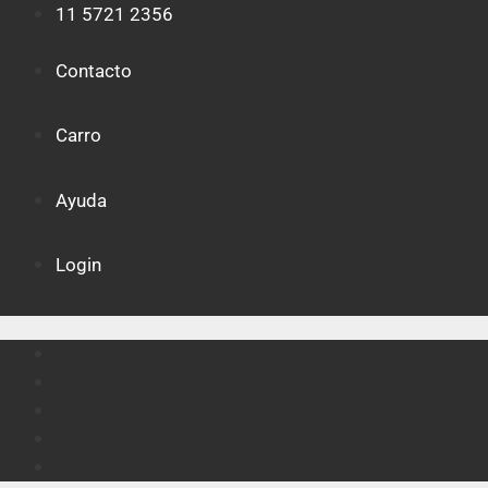
Saltar
11 5721 2356
al
contenido
Contacto
Carro
Ayuda
Login