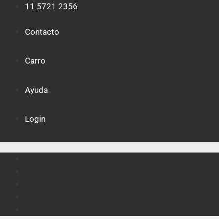
Saltar
11 5721 2356
al
contenido
Contacto
Carro
Ayuda
Login