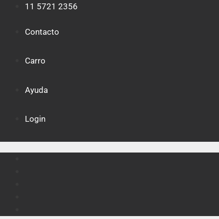
Saltar
11 5721 2356
al
contenido
Contacto
Carro
Ayuda
Login